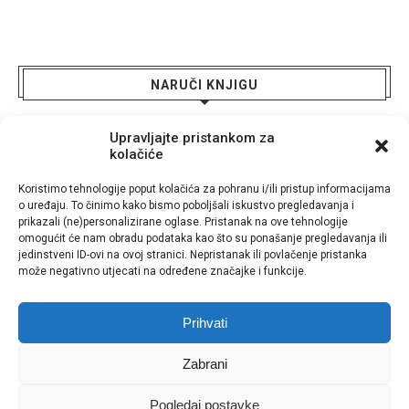
NARUČI KNJIGU
Upravljajte pristankom za
kolačiće
Koristimo tehnologije poput kolačića za pohranu i/ili pristup informacijama
o uređaju. To činimo kako bismo poboljšali iskustvo pregledavanja i
prikazali (ne)personalizirane oglase. Pristanak na ove tehnologije
omogućit će nam obradu podataka kao što su ponašanje pregledavanja ili
jedinstveni ID-ovi na ovoj stranici. Nepristanak ili povlačenje pristanka
može negativno utjecati na određene značajke i funkcije.
Prihvati
UVJETI KORIŠTENJA
POLITIKA KOLAČIĆA
POLITIKA PRIVATNOSTI
PRAVNI PODACI
Zabrani
Copyright @ MEDIA SCENA, zajednički obrt za usluge, vl. Ena Rajić i Karlo
Arbanas 2025. | Sva prava pridržana
Pogledaj postavke