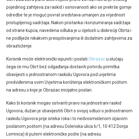
pojedinog zahtjeva za raskid i osnovanosti ako se prekrše gornje
odredbe te je moguć povrat sredstava umanjen za vrijednost
pristupljenog sadržaja. Nakon pristanka i konzumiranja sadržaja
od strane kupca, navedena odluka je u cijelosti u diskreciji Obrta i
ne podliježe nikakvim preispitivanjima ili dodatnim zahtjevima za
obrazloženje.
Korisnik može elektronički ispuniti i poslati
Obrazac
u slučaju
čega će mu Obrt bez odgađanja dostaviti potvrdu primitka
obavijesti o jednostranom raskidu Ugovora pod uvjetima
predviđenima ovim Uvjetima korištenja elektroničkom poštom
na adresu s koje je Obrazac inicijalno poslan.
Kako bi korisnik mogao ostvariti pravo na jednostrani raskid
Ugovora, dužan je obavijestiti Obrt o svojoj odluci o jednostranom
raskidu Ugovora prije isteka roka i to nedvosmislenom izjavom
poslanom poštom (na adresu Dolenska ulica 6/1, 10 412 Donja
Lomnica) ili putem elektroničke pošte (na adresu