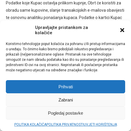
Podatke koje Kupac ostavlja prilikom kupnje, Obrt će koristiti za
obradu same kupovine, slanje transakcijskih e-mailova obavijesti
te osnovnu analitiku ponašanja kupaca. Podatke o kartici Kupac
ostavlja na stranici Stripe koja funkcionira kao pružatelj plaćanja
Upravljajte pristankom za
te je kao takva isključivo odgovorna za sigurnost transakcija i
kolačiće
povjerljivost podataka sukladno svojim pravilima dostupnima na
Koristimo tehnologije poput kolačića za pohranu i/ili pristup informacijama
njegovoj stranici.
o uređaju. To činimo kako bismo poboljšali iskustvo pregledavanja i
prikazali (ne)personalizirane oglase. Pristanak na ove tehnologije
Podatke Kupca i Korisnika ostavljene prilikom kupnje i
omogućit će nam obradu podataka kao što su ponašanje pregledavanja ili
jedinstveni ID-ovi na ovoj stranici. Nepristanak ili povlačenje pristanka
registracije, Obrt će proslijediti službenim institucijama Hrvatske
može negativno utjecati na određene značajke i funkcije.
prema zakonskim obvezama te partnerima zaduženima za
obradu pojedinih dijelova podataka.
Prihvati
15. Izjava o privatnosti i tajnosti podataka
Zabrani
MEDIA SCENA, zajednički obrt za usluge, vl. Ena Rajić i Karlo
Pogledaj postavke
Arbanas, obvezuje se da će poštivati anonimnost i privatnost
svojih kupaca, korisnika, naručitelja i posjetitelja na način da će
POLITIKA KOLAČIĆA
POLITIKA PRIVATNOSTI
UVJETI KORIŠTENJA
prikupljati samo osnovne podatke o njima koji su nužni za