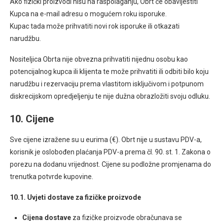
Ako fizički proizvodi nisu na raspolaganju, Obrt će obavijestiti
Kupca na e-mail adresu o mogućem roku isporuke.
Kupac tada može prihvatiti novi rok isporuke ili otkazati
narudžbu.
Nositeljica Obrta nije obvezna prihvatiti nijednu osobu kao
potencijalnog kupca ili klijenta te može prihvatiti ili odbiti bilo koju
narudžbu i rezervaciju prema vlastitom isključivom i potpunom
diskrecijskom opredjeljenju te nije dužna obrazložiti svoju odluku.
10. Cijene
Sve cijene izražene su u eurima (€). Obrt nije u sustavu PDV-a,
korisnik je oslobođen plaćanja PDV-a prema čl. 90. st. 1. Zakona o
porezu na dodanu vrijednost. Cijene su podložne promjenama do
trenutka potvrde kupovine.
10.1. Uvjeti dostave za fizičke proizvode
Cijena dostave
za fizičke proizvode obračunava se