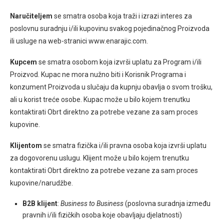
Naručiteljem
se smatra osoba koja traži i izrazi interes za
poslovnu suradnju i/ili kupovinu svakog pojedinačnog Proizvoda
ili usluge na web-stranici www.enarajic.com.
Kupcem
se smatra osobom koja izvrši uplatu za Program i/ili
Proizvod. Kupac ne mora nužno biti i Korisnik Programa i
konzument Proizvoda u slučaju da kupnju obavlja o svom trošku,
ali u korist treće osobe. Kupac može u bilo kojem trenutku
kontaktirati Obrt direktno za potrebe vezane za sam proces
kupovine.
Klijentom
se smatra fizička i/ili pravna osoba koja izvrši uplatu
za dogovorenu uslugu. Klijent može u bilo kojem trenutku
kontaktirati Obrt direktno za potrebe vezane za sam proces
kupovine/narudžbe.
B2B klijent
:
Business to Business
(poslovna suradnja između
pravnih i/ili fizičkih osoba koje obavljaju djelatnosti)