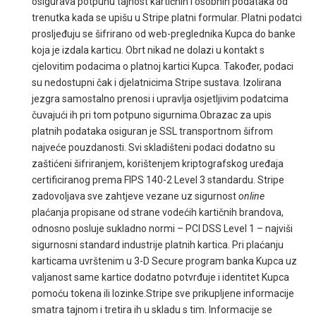
osigurava potpunu tajnost kartičnih i osobnih podataka od
trenutka kada se upišu u Stripe platni formular. Platni podatci
prosljeđuju se šifrirano od web-preglednika Kupca do banke
koja je izdala karticu. Obrt nikad ne dolazi u kontakt s
cjelovitim podacima o platnoj kartici Kupca. Također, podaci
su nedostupni čak i djelatnicima Stripe sustava. Izolirana
jezgra samostalno prenosi i upravlja osjetljivim podatcima
čuvajući ih pri tom potpuno sigurnima.Obrazac za upis
platnih podataka osiguran je SSL transportnom šifrom
najveće pouzdanosti. Svi skladišteni podaci dodatno su
zaštićeni šifriranjem, korištenjem kriptografskog uređaja
certificiranog prema FIPS 140-2 Level 3 standardu. Stripe
zadovoljava sve zahtjeve vezane uz sigurnost
online
plaćanja propisane od strane vodećih kartičnih brandova,
odnosno posluje sukladno normi – PCI DSS Level 1 – najviši
sigurnosni standard industrije platnih kartica. Pri plaćanju
karticama uvrštenim u 3-D Secure program banka Kupca uz
valjanost same kartice dodatno potvrđuje i identitet Kupca
pomoću tokena ili lozinke.Stripe sve prikupljene informacije
smatra tajnom i tretira ih u skladu s tim. Informacije se