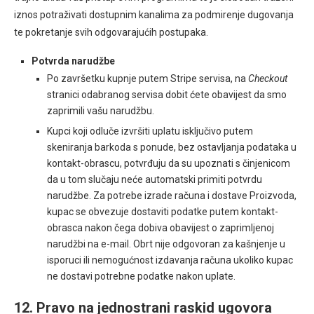
iznos potraživati dostupnim kanalima za podmirenje dugovanja
te pokretanje svih odgovarajućih postupaka.
Potvrda narudžbe
Po završetku
kupnje putem Stripe servisa, na
Checkout
stranici odabranog servisa dobit ćete obavijest da smo
zaprimili vašu narudžbu.
Kupci koji odluče izvršiti uplatu isključivo putem
skeniranja barkoda s ponude, bez ostavljanja podataka u
kontakt-obrascu, potvrđuju da su upoznati s činjenicom
da u tom slučaju neće automatski primiti potvrdu
narudžbe. Za potrebe izrade računa i dostave Proizvoda,
kupac se obvezuje dostaviti podatke putem kontakt-
obrasca nakon čega dobiva obavijest o zaprimljenoj
narudžbi na e-mail. Obrt nije odgovoran za kašnjenje u
isporuci ili nemogućnost izdavanja računa ukoliko kupac
ne dostavi potrebne podatke nakon uplate.
12. Pravo na jednostrani raskid ugovora