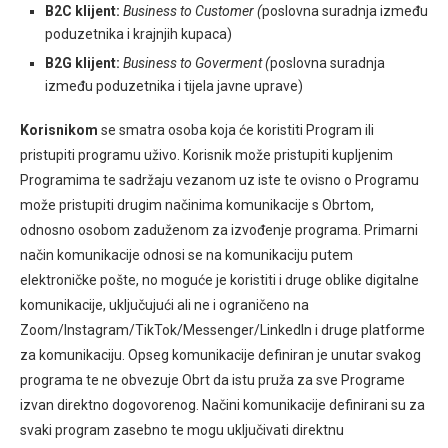
B2C klijent:
Business to Customer (
poslovna suradnja između
poduzetnika i krajnjih kupaca)
B2G klijent:
Business to Goverment (
poslovna suradnja
između poduzetnika i tijela javne uprave)
Korisnikom
se smatra osoba koja će koristiti Program ili
pristupiti programu uživo. Korisnik može pristupiti kupljenim
Programima te sadržaju vezanom uz iste te ovisno o Programu
može pristupiti drugim načinima komunikacije s Obrtom,
odnosno osobom zaduženom za izvođenje programa. Primarni
način komunikacije odnosi se na komunikaciju putem
elektroničke pošte, no moguće je koristiti i druge oblike digitalne
komunikacije, uključujući ali ne i ograničeno na
Zoom/Instagram/TikTok/Messenger/LinkedIn i druge platforme
za komunikaciju. Opseg komunikacije definiran je unutar svakog
programa te ne obvezuje Obrt da istu pruža za sve Programe
izvan direktno dogovorenog. Načini komunikacije definirani su za
svaki program zasebno te mogu uključivati direktnu