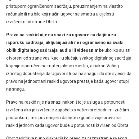
pristupom ograničenom sadržaju, preuzimanjem na vlastito
računalo ili na bilo koji način ugovor se smatra u cijelosti
izvršenim od strane Obrta.
Pravo na raskid nije na snazi za ugovore na daljinu za
isporuku sadržaja, uključujući ali ne i ograničeno na svaki
oblik digitalnog sadržaja
,
audio ili videosnimke
ukoliko su isti
otvoreni od strane vas, kao i u slučaju svakog digitalnog sadržaja
koji nije isporučen na materijalnom mediju, a nakon Vašeg
izričitog dopuštenja da Ugovor stupa na snagu i da ste svjesni da
pravo na jednostrani raskid ugovora prestaje kada ugovor stupi
na snagu.
Pravo na raskid nije na snazi nakon što je usluga u potpunosti
izvršena ako je izvršenje započelo s vašim prethodnim izričitim
pristankom, te s priznanjem da ćete izgubiti svoje pravo na
raskid jednom kada ugovor bude u potpunosti izvršen od Obrta.
Obrt zadržava puno diskrecijsko pravo za razmatranje svakog