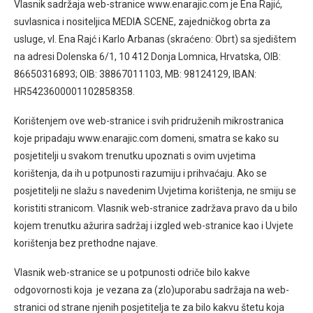
Vlasnik sadržaja web-stranice www.enarajic.com je Ena Rajić,
suvlasnica i nositeljica MEDIA SCENE, zajedničkog obrta za
usluge, vl. Ena Rajć i Karlo Arbanas (skraćeno: Obrt) sa sjedištem
na adresi Dolenska 6/1, 10 412 Donja Lomnica, Hrvatska, OIB:
86650316893; OIB: 38867011103, MB: 98124129, IBAN:
HR5423600001102858358.
Korištenjem ove web-stranice i svih pridruženih mikrostranica
koje pripadaju www.enarajic.com domeni, smatra se kako su
posjetitelji u svakom trenutku upoznati s ovim uvjetima
korištenja, da ih u potpunosti razumiju i prihvaćaju. Ako se
posjetitelji ne slažu s navedenim Uvjetima korištenja, ne smiju se
koristiti stranicom. Vlasnik web-stranice zadržava pravo da u bilo
kojem trenutku ažurira sadržaj i izgled web-stranice kao i Uvjete
korištenja bez prethodne najave.
Vlasnik web-stranice se u potpunosti odriče bilo kakve
odgovornosti koja je vezana za (zlo)uporabu sadržaja na web-
stranici od strane njenih posjetitelja te za bilo kakvu štetu koja