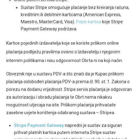
Sustav Stripe omogućuje plaćanje bez kreiranja računa,
kreditnim ili debitnim karticama (American Express,
Maestro, MasterCard, Visa).
Popis kartica
koje Stripe
Payment Gateway podržava.
Kartice pojedinih izdavatelja koje se koriste prilikom online
plaćanja podliježu pravilima ovisno o Izdavatelju i njegovim
internim politikama i nisu odgovornost Obrta ni na koji način.
Obveznik nije u sustavu PDV-a što znači da je Kupac prilikom
plaćanja oslobođen plaćanja PDV-a prema čl. 90. st. 1. Zakona o
porezu na dodanu vrijednost. Stripe servis plaćanja je odgovoran
za autorizaciju i obradu plaćanja te Obrt nema nikakvu
mogućnost utjecaja na iste. Prilikom plaćanja prihvaćate
zasebne uvjete korištenja odabranog sustava – Stripea.
Stripe Payment Gateway
napredni je sustav za siguran
prihvat platnih kartica putem interneta.Stripe sustav