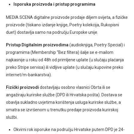
Isporuka proizvoda i pristup programima
MEDIA SCENA digitalne proizvode prodaje diljem svijeta, a fizičke
proizvode (tiskano izdanje knjige, Poetry kolekcija, Rukopisni
duet) dostavlja samo na području Europske unije.
Pristup Digitalnim proizvodima
(audioknjiga, Poetry Special) i
programima (Membership “Bez filtera) šalje se e-mailom
najkasnije u roku od 48h od primljene uplate (u slučaju plaćanja
preko Stripe servisa) ili vidljive uplate (u slučaju kupovine preko
internet/m-bankarstva).
Fizički proizvodi
dostavljaju osobno vlasnici Obrta ili se
angažiraju kurirske službe (DPD ili Hrvatska pošta).
Dostava se
obavlja sukladno uvjetima korištenja usluga kurirske službe, a
smatra se izvršenom u trenutku predaje proizvoda kurirskoj
službi.
Okvirni rok isporuke na području Hrvatske putem DPD je 24-