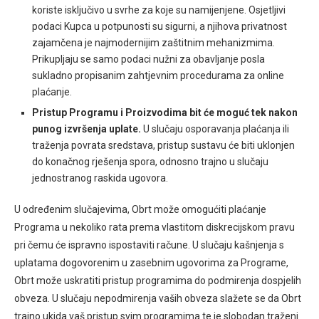
koriste isključivo u svrhe za koje su namijenjene. Osjetljivi
podaci Kupca u potpunosti su sigurni, a njihova privatnost
zajamčena je najmodernijim zaštitnim mehanizmima.
Prikupljaju se samo podaci nužni za obavljanje posla
sukladno propisanim zahtjevnim procedurama za online
plaćanje.
Pristup Programu i Proizvodima bit će moguć tek nakon
punog izvršenja uplate.
U slučaju osporavanja plaćanja ili
traženja povrata sredstava, pristup sustavu će biti uklonjen
do konačnog rješenja spora, odnosno trajno u slučaju
jednostranog raskida ugovora.
U određenim slučajevima, Obrt može omogućiti plaćanje
Programa u nekoliko rata prema vlastitom diskrecijskom pravu
pri čemu će ispravno ispostaviti račune. U slučaju kašnjenja s
uplatama dogovorenim u zasebnim ugovorima za Programe,
Obrt može uskratiti pristup programima do podmirenja dospjelih
obveza. U slučaju nepodmirenja vaših obveza slažete se da Obrt
trajno ukida vaš pristup svim programima te je slobodan traženi