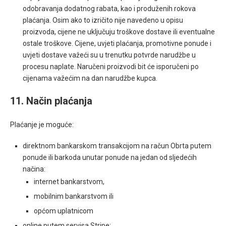
odobravanja dodatnog rabata, kao i produženih rokova
plaćanja. Osim ako to izričito nije navedeno u opisu
proizvoda, cijene ne uključuju troškove dostave ili eventualne
ostale troškove. Cijene, uvjeti plaćanja, promotivne ponude i
uvjeti dostave
važeći su u trenutku potvrde narudžbe u
procesu naplate. Naručeni proizvodi bit će isporučeni po
cijenama važećim na dan narudžbe kupca.
11. Način plaćanja
Plaćanje je moguće:
direktnom bankarskom transakcijom na račun Obrta putem
ponude ili barkoda unutar ponude na jedan od sljedećih
načina:
internet bankarstvom,
mobilnim bankarstvom ili
općom uplatnicom
online putem servisa Stripe: