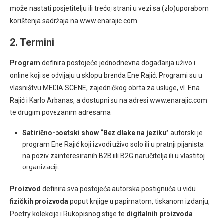
može nastati posjetitelju ili trećoj strani u vezi sa (zlo)uporabom
korištenja sadržaja na www.enarajic.com.
2. Termini
Program
definira postojeće jednodnevna događanja uživo i
online koji se odvijaju u sklopu brenda Ene Rajić. Programi su u
vlasništvu MEDIA SCENE, zajedničkog obrta za usluge, vl. Ena
Rajić i Karlo Arbanas, a dostupni su na adresi www.enarajic.com
te drugim povezanim adresama.
Satirično-poetski show “Bez dlake na jeziku”
autorski je
program Ene Rajić koji izvodi uživo solo ili u pratnji pijanista
na poziv zainteresiranih B2B iili B2G naručitelja ili u vlastitoj
organizaciji.
Proizvod
definira sva postojeća autorska postignuća u vidu
fizičkih proizvoda
poput knjige u papirnatom, tiskanom izdanju,
Poetry kolekcije i Rukopisnog stige te
digitalnih proizvoda