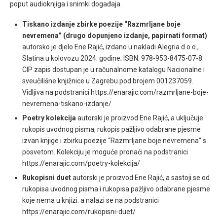
poput audioknjiga i snimki događaja.
Tiskano izdanje zbirke poezije “Razmrljane boje
nevremena” (drugo dopunjeno izdanje, papirnati format)
autorsko je djelo Ene Rajić, izdano u nakladi Alegria d.o.o.,
Slatina u kolovozu 2024. godine; ISBN: 978-953-8475-07-8.
CIP zapis dostupan je u računalnome katalogu Nacionalne i
sveučilišne knjižnice u Zagrebu pod brojem 001237059.
Vidljiva na podstranici https://enarajic.com/razmrljane-boje-
nevremena-tiskano-izdanje/
Poetry kolekcija
autorski je proizvod Ene Rajić, a uključuje:
rukopis uvodnog pisma, rukopis pažljivo odabrane pjesme
izvan knjige i zbirku poezije “Razmrljane boje nevremena” s
posvetom. Kolekciju je moguće pronaći na podstranici
https://enarajic.com/poetry-kolekcija/
Rukopisni duet
autorski je proizvod Ene Rajić, a sastoji se od
rukopisa uvodnog pisma i rukopisa pažljivo odabrane pjesme
koje nema u knjizi. a nalazi se na podstranici
https://enarajic.com/rukopisni-duet/