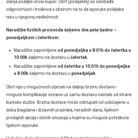
slanja pošiljke snosi kupac. Obrt (pošiljatelj) se oslobađa
odgovornosti i troškova s obzirom na to da isporuke pošiljaka
nisu u njegovoj nadležnosti.
Narudžbe fizičkih proizvoda šaljemo dva puta tjedno –
ponedjeljkom i četvrtkom.
Narudžbe zaprimljene
od ponedjeljka u 8:01h do četvrtka u
10:00h
šaljemo na dostavu u
četvrtak.
Narudžbe zaprimljene
od četvrtka u 10:01h do ponedjeljka
u 8:00h
šaljemo na dostavu u
ponedjeljak
Obrt nije u mogućnosti utjecati na daljnju brzinu dostave i
moguće komplikacije vezane uz samu dostavu nastale od strane
kurirske službe. Brzina dostave može odstupati od uobičajene u
doba blagdana i državnih praznika, neradnih dana, tijekom
prodajnih akcija i sličnih situacija u kojima su moguće poteškoće
tijekom isporuke.