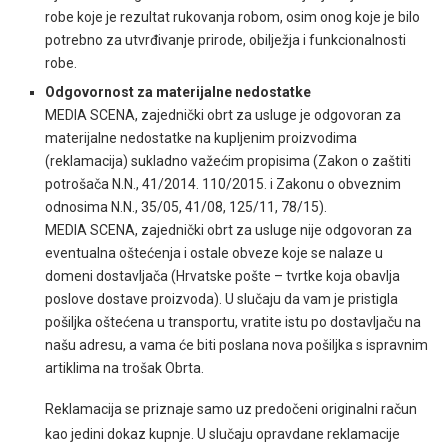
robe koje je rezultat rukovanja robom, osim onog koje je bilo
potrebno za utvrđivanje prirode, obilježja i funkcionalnosti
robe.
Odgovornost za materijalne nedostatke
MEDIA SCENA, zajednički obrt za usluge je odgovoran za
materijalne nedostatke na kupljenim proizvodima
(reklamacija) sukladno važećim propisima (Zakon o zaštiti
potrošača N.N., 41/2014. 110/2015. i Zakonu o obveznim
odnosima N.N., 35/05, 41/08, 125/11, 78/15).
MEDIA SCENA, zajednički obrt za usluge nije odgovoran za
eventualna oštećenja i ostale obveze koje se nalaze u
domeni dostavljača (Hrvatske pošte – tvrtke koja obavlja
poslove dostave proizvoda). U slučaju da vam je pristigla
pošiljka oštećena u transportu, vratite istu po dostavljaču na
našu adresu, a vama će biti poslana nova pošiljka s ispravnim
artiklima na trošak Obrta.
Reklamacija se priznaje samo uz predočeni originalni račun
kao jedini dokaz kupnje. U slučaju opravdane reklamacije