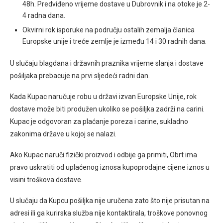
48h. Predviđeno vrijeme dostave u Dubrovnik i na otoke je 2-
4 radna dana.
Okvirni rok isporuke na području ostalih zemalja članica
Europske unije i treće zemlje je između 14 i 30 radnih dana.
U slučaju blagdana i državnih praznika vrijeme slanja i dostave
pošiljaka prebacuje na prvi sljedeći radni dan.
Kada Kupac naručuje robu u državi izvan Europske Unije, rok
dostave može biti produžen ukoliko se pošiljka zadrži na carini.
Kupac je odgovoran za plaćanje poreza i carine, sukladno
zakonima države u kojoj se nalazi.
Ako Kupac naruči fizički proizvod i odbije ga primiti, Obrt ima
pravo uskratiti od uplaćenog iznosa kupoprodajne cijene iznos u
visini troškova dostave.
U slučaju da Kupcu pošiljka nije uručena zato što nije prisutan na
adresi ili ga kurirska služba nije kontaktirala, troškove ponovnog