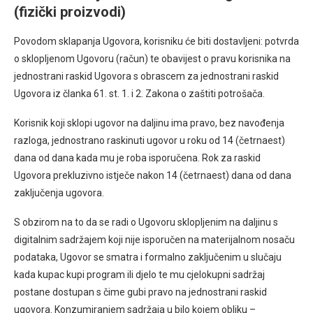
(fizički proizvodi)
Povodom sklapanja Ugovora, korisniku će biti dostavljeni: potvrda
o sklopljenom Ugovoru (račun) te obavijest o pravu korisnika na
jednostrani raskid Ugovora s obrascem za jednostrani raskid
Ugovora iz članka 61. st. 1. i 2. Zakona o zaštiti potrošača.
Korisnik koji sklopi ugovor na daljinu ima pravo, bez navođenja
razloga, jednostrano raskinuti ugovor u roku od 14 (četrnaest)
dana od dana kada mu je roba isporučena. Rok za raskid
Ugovora prekluzivno istječe nakon 14 (četrnaest) dana od dana
zaključenja ugovora.
S obzirom na to da se radi o Ugovoru sklopljenim na daljinu s
digitalnim sadržajem koji nije isporučen na materijalnom nosaču
podataka, Ugovor se smatra i formalno zaključenim u slučaju
kada kupac kupi program ili djelo te mu cjelokupni sadržaj
postane dostupan s čime gubi pravo na jednostrani raskid
ugovora. Konzumiranjem sadržaja u bilo kojem obliku –