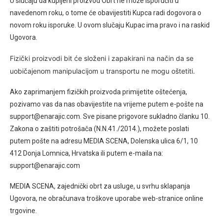
U slučaju da kupljeni proizvod Obrt ne može isporučiti u
navedenom roku, o tome će obavijestiti Kupca radi dogovora o
novom roku isporuke. U ovom slučaju Kupac ima pravo i na raskid
Ugovora.
Fizički proizvodi bit će složeni i zapakirani na način da se
uobičajenom manipulacijom u transportu ne mogu oštetiti.
Ako zaprimanjem fizičkih proizvoda primijetite oštećenja,
pozivamo vas da nas obavijestite na vrijeme putem e-pošte na
support@enarajic.com.
Sve pisane prigovore sukladno članku 10.
Zakona o zaštiti potrošača (N.N.41./2014.), možete poslati
putem pošte na adresu MEDIA SCENA, Dolenska ulica 6/1, 10
412 Donja Lomnica, Hrvatska ili putem
e-maila na:
support@enarajic.com
MEDIA SCENA, zajednički obrt za usluge, u svrhu sklapanja
Ugovora, ne obračunava troškove uporabe web-stranice online
trgovine.