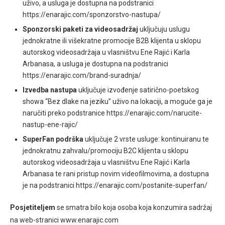
uživo, a usluga je dostupna na podstranici
https://enarajic.com/sponzorstvo-nastupa/
Sponzorski paketi za videosadržaj
uključuju uslugu
jednokratne ili višekratne promocije B2B klijenta u sklopu
autorskog videosadržaja u vlasništvu Ene Rajić i Karla
Arbanasa, a usluga je dostupna na podstranici
https://enarajic.com/brand-suradnja/
Izvedba nastupa
uključuje izvođenje satirično-poetskog
showa “Bez dlake na jeziku” uživo na lokaciji, a moguće ga je
naručiti preko podstranice https://enarajic.com/narucite-
nastup-ene-rajic/
SuperFan podrška
uključuje 2 vrste usluge: kontinuiranu te
jednokratnu zahvalu/promociju B2C klijenta u sklopu
autorskog videosadržaja u vlasništvu Ene Rajić i Karla
Arbanasa te rani pristup novim videofilmovima, a dostupna
je na podstranici https://enarajic.com/postanite-superfan/
Posjetiteljem
se smatra bilo koja osoba koja konzumira sadržaj
na web-stranici www.enarajic.com