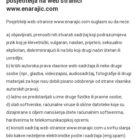
posjetitelja na web stranici
www.enarajic.com
Posjetitelji web-stranice www.enarajic.com suglasni su da neće:
a) objavljivati, prenositi niti stvarati sadržaj koji podrazumijeva
jezik koji je klevetnički, vulgaran, nasilan, prijeteći, seksualno
ekplicitan, diskriminirajući ili na bilo koji drugi način štetan ili
uvredljiv;
b) kršiti autorska prava vlasnice web-sadržaja ili neke druge
osobe (npr., glazba, videozapisi, audiosadržaj, fotografije ili drugi
materijali za koje nisu dobili pisano odobrenje od strane vlasnika
autorskih prava);
c) lažno se predstavljati u ime druge fizičke ili pravne osobe;
d) slati softverske, računalne viruse ili slične datoteke koje su
dizajnirane s ciljem nanošenja štete računalnim softwerima,
hardverima te telekomunikacijskoj opremi;
e) korisiti sadržaj web-stranice www.enarajic.com u svrhu slanja
bilo kakve neželjene elektroničke pošte i sadržaja (eng.spam).