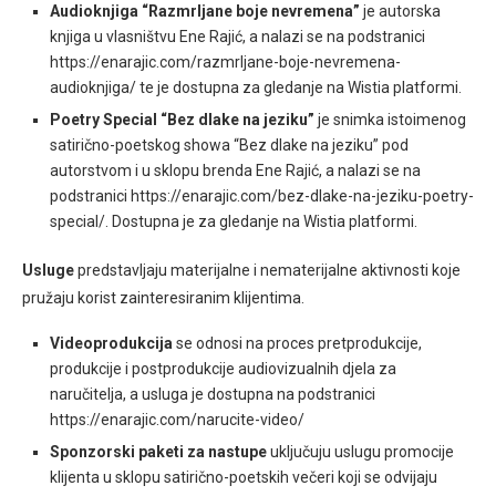
Audioknjiga “Razmrljane boje nevremena”
je autorska
knjiga u vlasništvu Ene Rajić, a nalazi se na podstranici
https://enarajic.com/razmrljane-boje-nevremena-
audioknjiga/ te je dostupna za gledanje na Wistia platformi.
Poetry Special “Bez dlake na jeziku”
je snimka istoimenog
satirično-poetskog showa “Bez dlake na jeziku” pod
autorstvom i u sklopu brenda Ene Rajić, a nalazi se na
podstranici https://enarajic.com/bez-dlake-na-jeziku-poetry-
special/. Dostupna je za gledanje na Wistia platformi.
Usluge
predstavljaju materijalne i nematerijalne aktivnosti koje
pružaju korist zainteresiranim klijentima.
Videoprodukcija
se odnosi na proces pretprodukcije,
produkcije i postprodukcije audiovizualnih djela za
naručitelja, a usluga je dostupna na podstranici
https://enarajic.com/narucite-video/
Sponzorski paketi za nastupe
uključuju uslugu promocije
klijenta u sklopu satirično-poetskih večeri koji se odvijaju