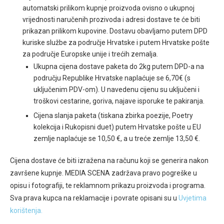
automatski prilikom kupnje proizvoda ovisno o ukupnoj
vrijednosti naručenih prozivoda i adresi dostave te će biti
prikazan prilikom kupovine. Dostavu obavljamo putem DPD
kuriske službe za područje Hrvatske i putem Hrvatske pošte
za područje Europske unije i trećih zemalja.
Ukupna cijena dostave paketa do 2kg putem DPD-a na
području Republike Hrvatske naplaćuje se 6,70€ (s
uključenim PDV-om). U navedenu cijenu su uključeni i
troškovi cestarine, goriva, najave isporuke te pakiranja.
Cijena slanja paketa (tiskana zbirka poezije, Poetry
kolekcija i Rukopisni duet) putem Hrvatske pošte u EU
zemlje naplaćuje se 10,50 €, a u treće zemlje 13,50 €.
Cijena dostave će biti izražena na računu koji se generira nakon
završene kupnje. MEDIA SCENA zadržava pravo pogreške u
opisu i fotografiji, te reklamnom prikazu proizvoda i programa.
Sva prava kupca na reklamacije i povrate opisani su u
Uvjetima
korištenja.