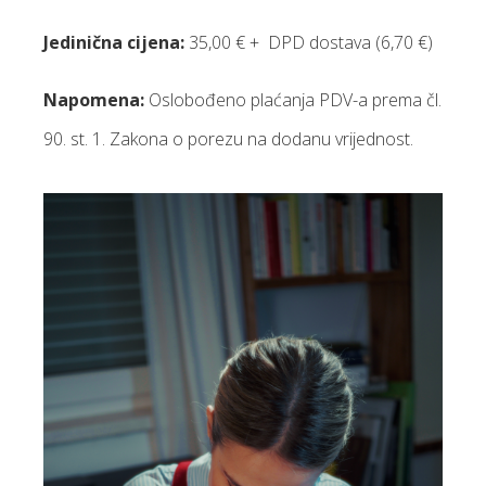
Jedinična cijena:
35,00 € + DPD dostava (6,70 €)
Napomena:
Oslobođeno plaćanja PDV-a prema čl.
90. st. 1. Zakona o porezu na dodanu vrijednost.