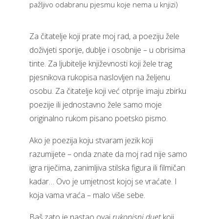
pažljivo odabranu pjesmu koje nema u knjizi)
Za čitatelje koji prate moj rad, a poeziju žele
doživjeti sporije, dublje i osobnije – u obrisima
tinte. Za ljubitelje književnosti koji žele trag
pjesnikova rukopisa naslovljen na željenu
osobu. Za čitatelje koji već otprije imaju zbirku
poezije ili jednostavno žele samo moje
originalno rukom pisano poetsko pismo.
Ako je poezija koju stvaram jezik koji
razumijete – onda znate
da moj rad nije samo
igra riječima, zanimljiva stilska figura ili filmičan
kadar…
Ovo je umjetnost kojoj se vraćate.
I
koja vama vraća – malo više sebe.
Baš zato je nastao ovaj
rukopisni duet
koji