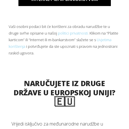
Vaši osobni podaci bit će korišteni za obradu narudžbe te u
druge svrhe opisane u našoj
politici privatnosti.
Klikom na “Platite
karticom” ili “Internet ili m-bankarstvom” slažete se s
Uvjetima
korištenja
i potvrđujete da ste upoznati s pravom na jednostrani
raskid ugovora.
NARUČUJETE IZ DRUGE
DRŽAVE U EUROPSKOJ UNIJI?
🇪🇺
Vrijedi isključivo za međunarodne narudžbe u