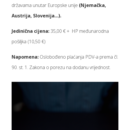
državama unutar Europske unije
(Njemačka,
Austrija, Slovenija…).
Jedinična cijena:
35,00 € + HP međunarodna
pošiljka (10,50 €)
Napomena:
Oslobođeno plaćanja PDV-a prema čl.
90. st. 1. Zakona o porezu na dodanu vrijednost.