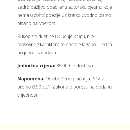
sadrži pažljivo odabranu autorsku pjesmu koje
nema u zbirci poezije uz kratko uvodno pismo
pisano nalivperom.
Rukopisni duet ne uključuje knjigu, nije
masovnog karaktera te nastaje lagano – jedna
po jedna narudžba.
Jedinična cijena:
35,00 € + dostava
Napomena:
Oslobođeno plaćanja PDV-a
prema čl.90. st.1. Zakona o porezu na dodanu
vrijednost.