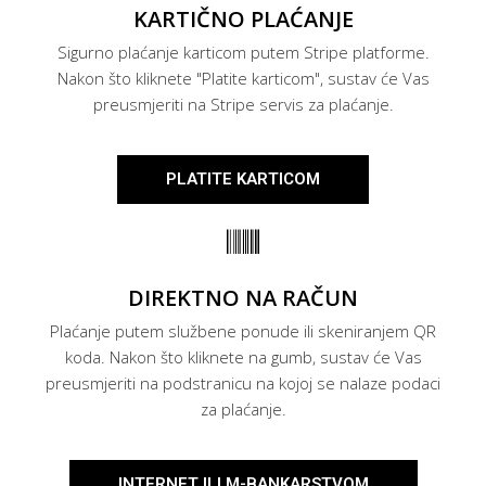
KARTIČNO PLAĆANJE
Sigurno plaćanje karticom putem Stripe platforme.
Nakon što kliknete "Platite karticom", sustav će Vas
preusmjeriti na Stripe servis za plaćanje.
PLATITE KARTICOM
DIREKTNO NA RAČUN
Plaćanje putem službene ponude ili skeniranjem QR
koda. Nakon što kliknete na gumb, sustav će Vas
preusmjeriti na podstranicu na kojoj se nalaze podaci
za plaćanje.​
INTERNET ILI M-BANKARSTVOM