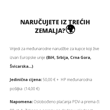
NARUČUJETE IZ TREĆIH
🌍
ZEMALJA?
Vrijedi za međunarodne narudžbe za kupce koji žive
izvan Europske unije
(BiH, Srbija, Crna Gora,
Švicarska…)
.
Jedinična cijena:
50,00 € + HP međunarodna
pošiljka (14,00 €)
Napomena:
Oslobođeno plaćanja PDV-a prema čl.