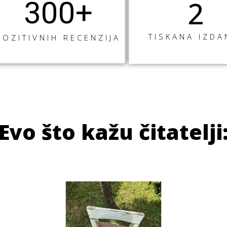
2
30
0
+
TISKANA IZDA
POZITIVNIH RECENZIJA
Evo što kažu čitatelji