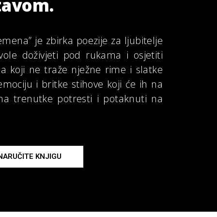
stavom.
mena” je zbirka poezije z
a ljubitelje
ole doživjeti pod rukama i osjetiti
ma koji ne traže nježne rime i slatke
mociju i britke stihove koji će ih na
na trenutke potresti i potaknuti na
NARUČITE KNJIGU