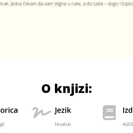
jerak. Jedva čekam da vam stigne u ruke, a do tada – dugo i toplo 
O knjizi:
orica
Jezik
Iz
jić
Hrvatski
ALEG