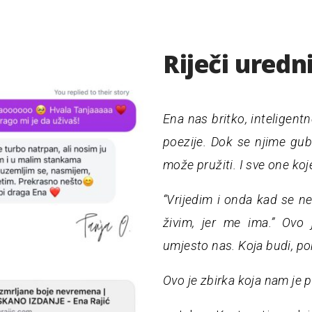
Riječi uredn
Ena nas britko, inteligentn
poezije. Dok se njime gub
može pružiti. I sve one ko
“Vrijedim i onda kad se n
živim,
jer me ima.”
Ovo j
umjesto nas. Koja budi, pokr
Ovo je zbirka koja nam je 