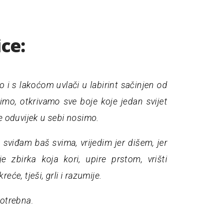
ice:
o i s lakoćom uvlači u labirint sačinjen od
imo, otkrivamo sve boje koje jedan svijet
je oduvijek u sebi nosimo.
e sviđam baš svima, v
rijedim jer dišem,
jer
e zbirka koja kori, upire prstom, vrišti
eće, tješi, grli i razumije.
potrebna.