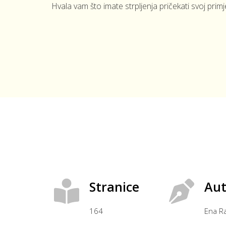
Hvala vam što imate strpljenja pričekati svoj prim
Stranice
Aut
164
Ena Ra