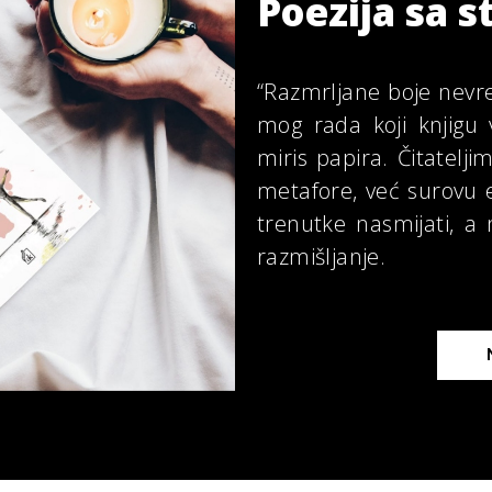
Poezija sa 
“Razmrljane boje nevre
mog rada koji knjigu v
miris papira. Čitatelji
metafore, već surovu e
trenutke nasmijati, a 
razmišljanje.