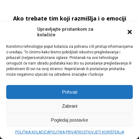
Ako trebate tim koji razmišlja i o emociji
i o kadru - javite se.
Upravljajte pristankom za
kolačiće
Koristimo tehnologije poput kolačića za pohranu i/ili pristup informacijama
o uređaju. To činimo kako bismo poboljšali iskustvo pregledavanja i
prikazali (ne)personalizirane oglase. Pristanak na ove tehnologije
omogućit će nam obradu podataka kao što su ponašanje pregledavanja ili
jedinstveni ID-ovi na ovoj stranici. Nepristanak ili povlačenje pristanka
SHARE
može negativno utjecati na određene značajke i funkcije.
Prihvati
Zabrani
Pogledaj postavke
POLITIKA KOLAČIĆA
POLITIKA PRIVATNOSTI
UVJETI KORIŠTENJA