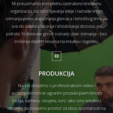
Mi preuzimamo kompletnu operativno-kreativnu
organizaciju: od osmišljavanja ideje i razrade knjige
snimanja preko angažiranja glumaca i tehničkog tima pa
sve do odabira lokacija i ishodovanja dozvola, po
potrebi. Vi dobivate gotov scenarij i plan snimanja - bez
trošenja vlastitih resursa na kreativu i logistiku.
PRODUKCIJA
Na set dolazimo s profesionalnom video i
audioopremom te uigranim produkcijskim timom
(režija, kamera, rasvjeta, ton). Iako smo kreativci
otvoreni da ostavimo prostor za dozu spontanosti na