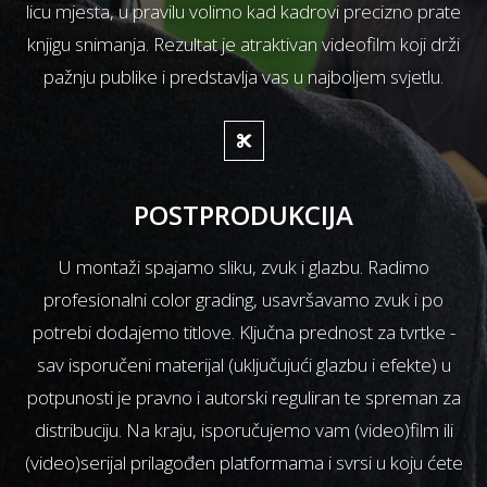
licu mjesta, u pravilu volimo kad kadrovi precizno prate
knjigu snimanja. Rezultat je atraktivan videofilm koji drži
pažnju publike i predstavlja vas u najboljem svjetlu.
POSTPRODUKCIJA
U montaži spajamo sliku, zvuk i glazbu. Radimo
profesionalni color grading, usavršavamo zvuk i po
potrebi dodajemo titlove. Ključna prednost za tvrtke -
sav isporučeni materijal (uključujući glazbu i efekte) u
potpunosti je pravno i autorski reguliran te spreman za
distribuciju. Na kraju, isporučujemo vam (video)film ili
(video)serijal prilagođen platformama i svrsi u koju ćete