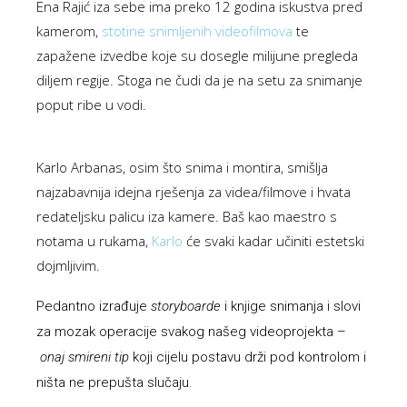
Ena Rajić iza sebe ima preko 12 godina iskustva pred
kamerom,
stotine snimljenih videofilmova
te
zapažene izvedbe koje su dosegle milijune pregleda
diljem regije.
Stoga ne čudi da je na setu za snimanje
poput ribe u vodi.
Karlo Arbanas, osim što snima i montira, smišlja
najzabavnija idejna rješenja za videa/filmove i hvata
redateljsku palicu iza kamere. Baš kao maestro s
notama u rukama,
Karlo
će svaki kadar učiniti estetski
dojmljivim.
Pedantno izrađuje
storyboarde
i knjige snimanja i slovi
za mozak operacije svakog našeg videoprojekta –
onaj smireni tip
koji cijelu postavu drži pod kontrolom i
ništa ne prepušta slučaju.