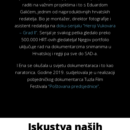
raditi na važnim projektima i to s Eduardom
Galićem, jednim od najproduktivnijih hrvatskih
redatelja. Bio je montažer, direktor fotografije i
asistent redatelja na
doku-serijalu “Heroji Vukovara
– Grad II”
. Serijal je svakog petka gledalo preko
500.000 HRT-ovih gledatelja! Njegov portfolio
uključuje rad na dokumentarcima snimanima u
Hrvatskoj i regiji pa sve do SAD-a.
I
Ena se okušala u svijetu dokumentaraca i to kao
naratorica. Godine 2019. sudjelovala je u realizaciji
pobjedničkog dokumentarca
Tuzla Film
Festivala
“Poštovana predsjednice”
.
Iskustva naših