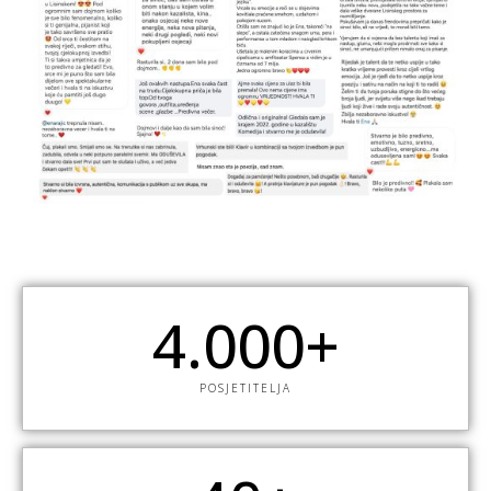
4.00
0
+
POSJETITELJA