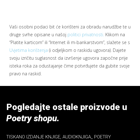
Vaši osobni podaci bit će korišteni za obradu narudžbe te u
druge svrhe opisane u našoj
politici privatnosti.
Klikom na
“Platite karticom” ili “Internet ili m-bankarstvom”, slažete se s
Uvjetima korištenja
(i odjeljkom o raskidu ugovora)
. Dajete
svoju izričitu suglasnost da izvršenje ugovora započne prije
isteka roka za odustajanje čime potvrđujete da gubite svoje
pravo na raskid.
Pogledajte ostale proizvode u
Poetry shopu.
TISKANO IZDANJE KNJIGE, AUDIOKNJIGA,, POETRY