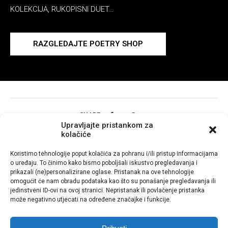
KOLEKCIJA, RUKOPISNI DUET…
RAZGLEDAJTE POETRY SHOP
SHARE
Upravljajte pristankom za
kolačiće
Koristimo tehnologije poput kolačića za pohranu i/ili pristup informacijama
o uređaju. To činimo kako bismo poboljšali iskustvo pregledavanja i
prikazali (ne)personalizirane oglase. Pristanak na ove tehnologije
omogućit će nam obradu podataka kao što su ponašanje pregledavanja ili
jedinstveni ID-ovi na ovoj stranici. Nepristanak ili povlačenje pristanka
može negativno utjecati na određene značajke i funkcije.