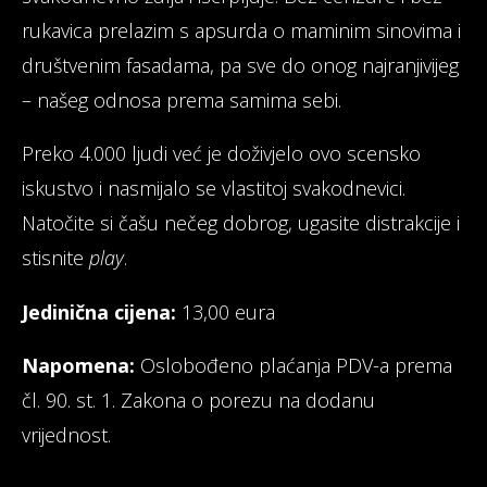
rukavica prelazim s apsurda o maminim sinovima i
društvenim fasadama, pa sve do onog najranjivijeg
– našeg odnosa prema samima sebi.
Preko 4.000 ljudi već je doživjelo ovo scensko
iskustvo i nasmijalo se vlastitoj svakodnevici.
Natočite si čašu nečeg dobrog, ugasite distrakcije i
stisnite
play
.
Jedinična cijena:
13,00 eura
Napomena:
Oslobođeno plaćanja PDV-a prema
čl. 90. st. 1. Zakona o porezu na dodanu
vrijednost.