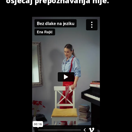
osjećaj prepoznavanja nije.