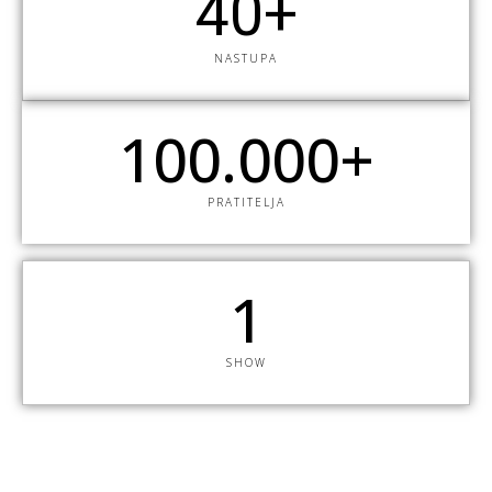
4
0
+
NASTUPA
100.00
0
+
PRATITELJA
1
SHOW